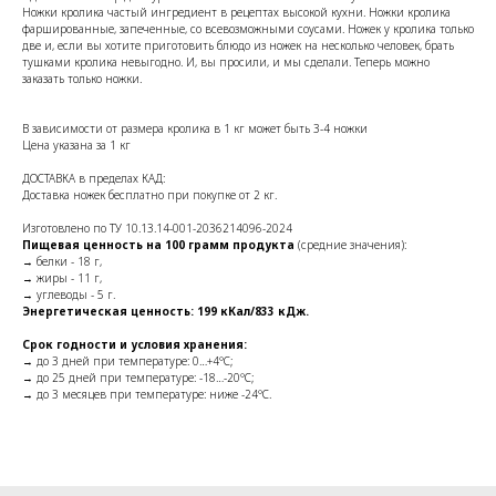
Ножки кролика частый ингредиент в рецептах высокой кухни. Ножки кролика
фаршированные, запеченные, со всевозможными соусами. Ножек у кролика только
две и, если вы хотите приготовить блюдо из ножек на несколько человек, брать
тушками кролика невыгодно. И, вы просили, и мы сделали. Теперь можно
заказать только ножки.
В зависимости от размера кролика в 1 кг может быть 3-4 ножки
Цена указана за 1 кг
ДОСТАВКА в пределах КАД:
Доставка ножек бесплатно при покупке от 2 кг.
Изготовлено по ТУ 10.13.14-001-2036214096-2024
Пищевая ценность на 100 грамм продукта
(средние значения):
→ белки - 18 г,
→ жиры - 11 г,
→ углеводы - 5 г.
Энергетическая ценность: 199 кКал/833 кДж.
Срок годности и условия хранения:
→ до 3 дней при температуре: 0…+4°С;
→ до 25 дней при температуре: -18…-20°С;
→ до 3 месяцев при температуре: ниже -24°С.